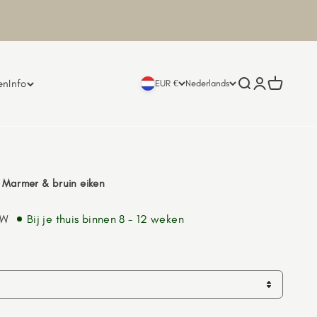
en
Info
Zoeken openen
Accountpagi
Winkelwa
EUR €
Nederlands
 Marmer & bruin eiken
TW
Bij je thuis binnen 8 - 12 weken