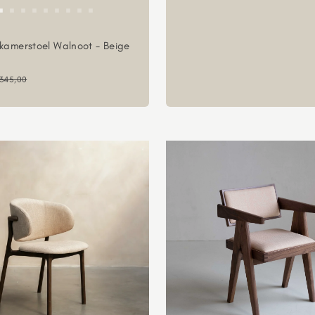
kamerstoel Walnoot - Beige
ngsprijs
ormale prijs
345,00