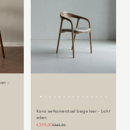
ken -
Kana eetkamerstoel beige leer - Licht
eiken
Aanbiedingsprijs
€295,00
Normale prijs
€345,00