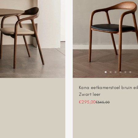
Kana eetkamerstoel bruin ei
Zwart leer
Aanbiedingsprijs
€295,00
Normale prijs
€345,00