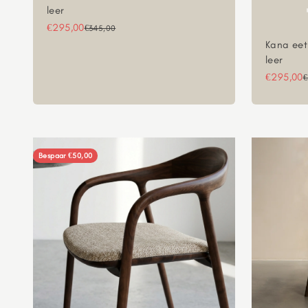
leer
Aanbiedingsprijs
€295,00
Normale prijs
€345,00
Kana eet
leer
Aanbiedi
€295,00
N
€
Bespaar €50,00