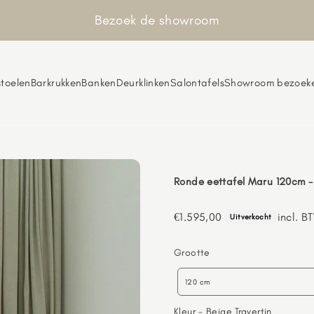
Bezoek de showroom
toelen
Barkrukken
Banken
Deurklinken
Salontafels
Showroom bezoek
Ronde eettafel Maru 120cm -
Aanbiedingsprijs
€1.595,00
incl. B
Uitverkocht
Grootte
Grootte
120 cm
Kleur
Kleur
-
Beige Travertin