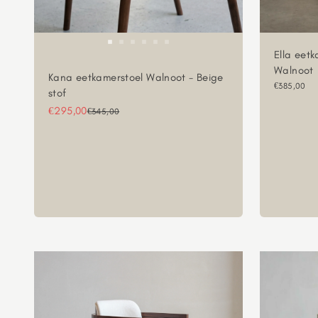
Ella eetk
Walnoot
Kana eetkamerstoel Walnoot - Beige
Aanbieding
€385,00
stof
Aanbiedingsprijs
€295,00
Normale prijs
€345,00