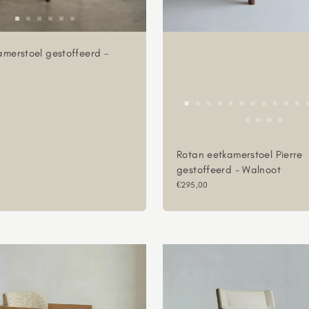
amerstoel gestoffeerd -
sprijs
Rotan eetkamerstoel Pierre
gestoffeerd - Walnoot
Aanbiedingsprijs
€295,00