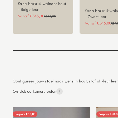
Kana barkruk walnoot hout
- Beige leer
Kana barkruk waln
Aanbiedingsprijs
Vanaf €345,00
Normale prijs
- Zwart leer
€395,00
Aanbiedingsprijs
Vanaf €345,00
Norm
€395
Ontdek eetkamerstoelen
Bespaar €50,00
Bespaar €50,0