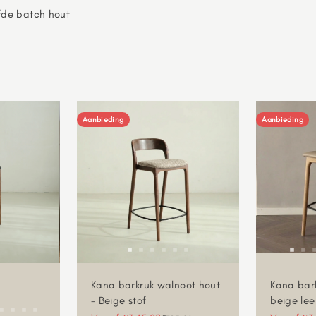
fde batch hout
Aanbieding
Aanbieding
Kana barkruk walnoot hout
Kana bark
- Beige stof
beige lee