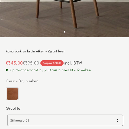
Go to item 1
Kana barkruk bruin eiken - Zwart leer
Aanbiedingsprijs
Normale prijs
€345,00
€395,00
incl. BTW
Bespaar €50,00
Op maat gemaakt bij jou thuis binnen 10 - 12 weken
Kleur
Kleur
-
Bruin eiken
Grootte
Grootte
Zithoogte 65