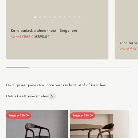
Kana barkruk walnoot hout - Beige leer
Aanbiedingsprijs
Normale prijs
Vanaf €345,00
€395,00
Kana barkr
Aanbieding
Vanaf €34
Ontdek eetkamerstoelen
Bespaar €50,00
Bespaar €50,00