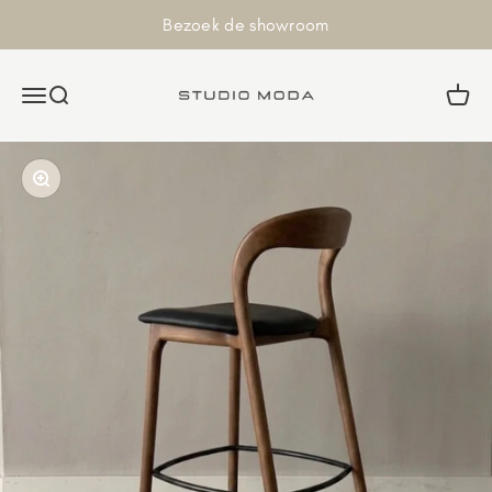
Naar inhoud
Bezoek de showroom
Studiomoda
Navigatiemenu openen
Zoeken openen
Winkel
In-/uitzoomen