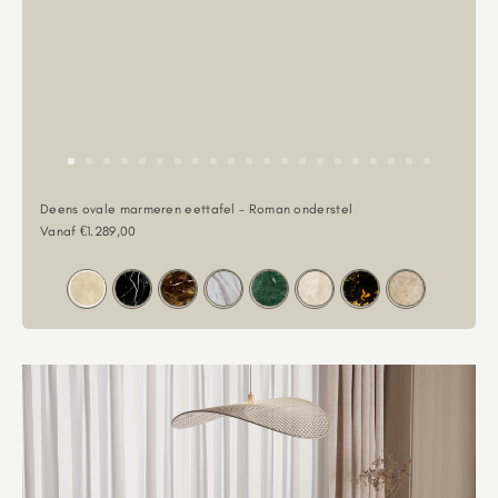
Deens ovale marmeren eettafel - Roman onderstel
Aanbiedingsprijs
Vanaf €1.289,00
Kleur