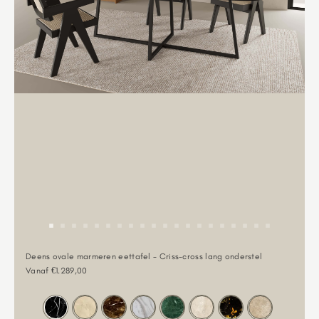
Deens ovale marmeren eettafel - Criss-cross lang onderstel
Aanbiedingsprijs
Vanaf €1.289,00
Kleur