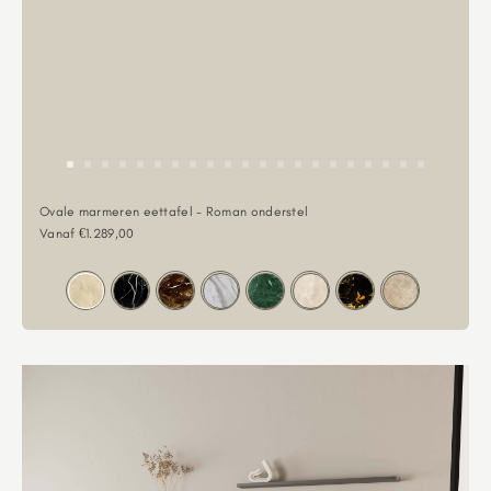
Ovale marmeren eettafel - Roman onderstel
Aanbiedingsprijs
Vanaf €1.289,00
Kleur