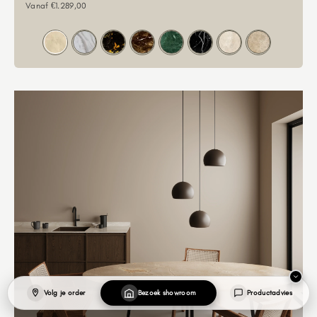
Aanbiedingsprijs
Vanaf €1.289,00
Kleur
Volg je order
Bezoek showroom
Productadvies