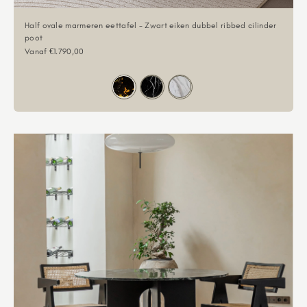
Half ovale marmeren eettafel - Zwart eiken dubbel ribbed cilinder
poot
Aanbiedingsprijs
Vanaf €1.790,00
Kleur