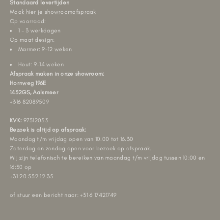
Standaard levertijden
Maak hier je showroomafspraak
Op voorraad:
1 - 3 werkdagen
Op maat design:
Marmer: 9-12 weken
Hout: 9-14 weken
Afspraak maken in onze showroom:
Hornweg 196E
1432GS, Aalsmeer
+316 82089509
KVK:
97312053
Bezoek is altijd op afspraak:
Maandag t/m vrijdag open van 10.00 tot 16.30
Zaterdag en zondag open voor bezoek op afspraak.
Wij zijn telefonisch te bereiken van maandag t/m vrijdag tussen 10:00 en
16:30 op
+31 20 532 12 35
of stuur een bericht naar: +31 6 17421749