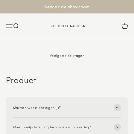
Naar inhoud
Bezoek de showroom
Studiomoda
Navigatiemenu openen
Zoeken openen
Winkel
Veelgestelde vragen
Product
Marmer, wat is dat eigenlijk?
Moet ik mijn tafel nog behandelen na levering?