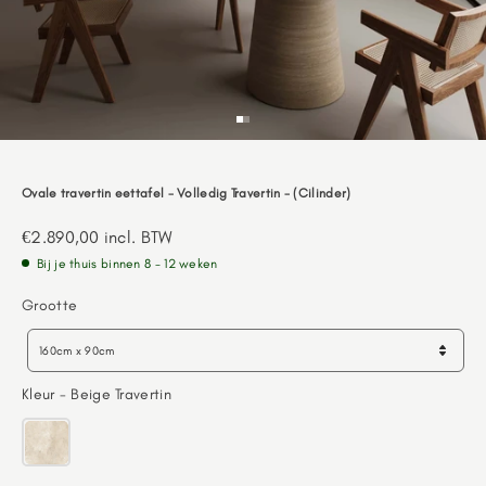
Go to item 1
Go to item 2
Ovale travertin eettafel - Volledig Travertin - (Cilinder)
Aanbiedingsprijs
€2.890,00
incl. BTW
Bij je thuis binnen 8 - 12 weken
Grootte
Grootte
160cm x 90cm
Kleur
Kleur
-
Beige Travertin