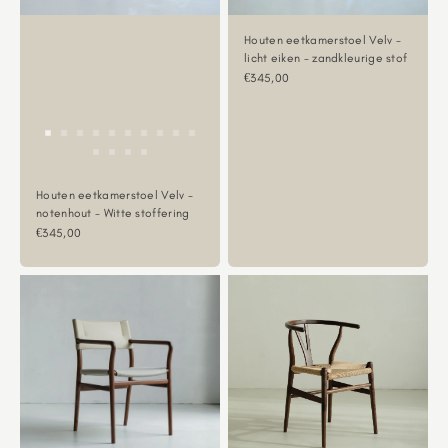
Houten eetkamerstoel Velv -
licht eiken - zandkleurige stof
Aanbiedingsprijs
€345,00
Houten eetkamerstoel Velv -
notenhout - Witte stoffering
Aanbiedingsprijs
€345,00