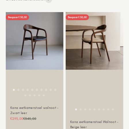
Bespaar €50,00
Bespaar €50,00
Kana eetkamerstoel walnoot -
Zwart leer
Aanbiedingsprijs
Normale prijs
€295,00
€345,00
Kana eetkamerstoel Walnoot -
Beige leer