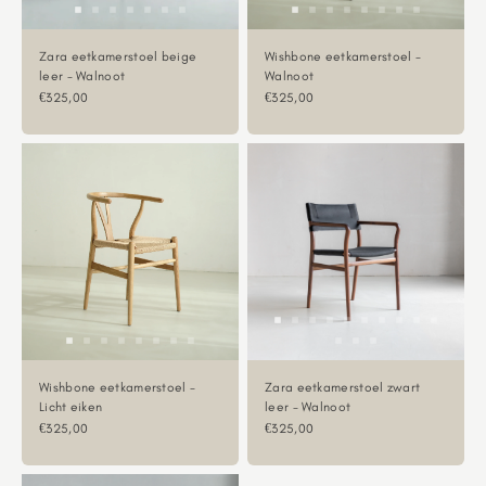
Zara eetkamerstoel beige
Wishbone eetkamerstoel -
leer - Walnoot
Walnoot
Aanbiedingsprijs
Aanbiedingsprijs
€325,00
€325,00
Wishbone eetkamerstoel -
Zara eetkamerstoel zwart
Licht eiken
leer - Walnoot
Aanbiedingsprijs
Aanbiedingsprijs
€325,00
€325,00