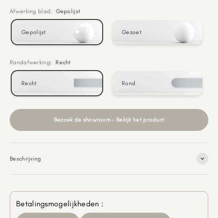
Afwerking blad
:
Gepolijst
Gepolijst
Gezoet
Randafwerking
:
Recht
Recht
Rond
Bezoek de showroom - Bekijk het product
Beschrijving
Betalingsmogelijkheden :