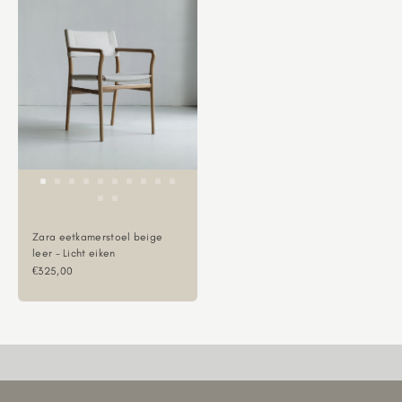
Zara eetkamerstoel beige
leer - Licht eiken
Aanbiedingsprijs
€325,00