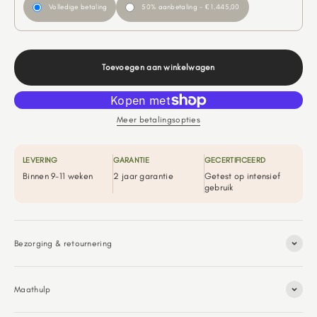
Volledige betaling
50% aanbetaling - € 1.445,00
Toevoegen aan winkelwagen
Meer betalingsopties
LEVERING
GARANTIE
GECERTIFICEERD
Binnen 9-11 weken
2 jaar garantie
Getest op intensief
gebruik
Bezorging & retournering
Maathulp