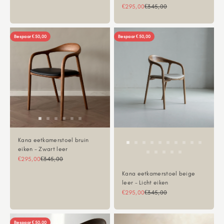
Aanbiedingsprijs
Normale prijs
€295,00
€345,00
Bespaar €50,00
Bespaar €50,00
Kana eetkamerstoel bruin
eiken - Zwart leer
Aanbiedingsprijs
Normale prijs
€295,00
€345,00
Kana eetkamerstoel beige
leer - Licht eiken
Aanbiedingsprijs
Normale prijs
€295,00
€345,00
Bespaar €50,00