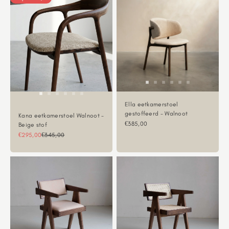
Ella eetkamerstoel
gestoffeerd - Walnoot
Kana eetkamerstoel Walnoot -
Aanbiedingsprijs
€385,00
Beige stof
Aanbiedingsprijs
Normale prijs
€295,00
€345,00