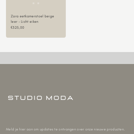
Zara eetkamerstoel beige
leer - Licht eiken
Aanbiedingsprijs
€325,00
Meld je hier aan om updates te ontvangen over onze nieuwe producten.