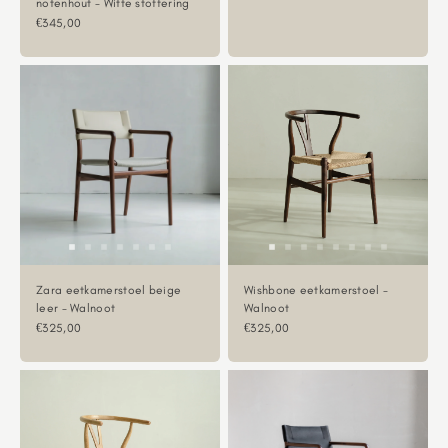
notenhout - Witte stoffering
Aanbiedingsprijs
€345,00
Zara eetkamerstoel beige
Wishbone eetkamerstoel -
leer - Walnoot
Walnoot
Aanbiedingsprijs
Aanbiedingsprijs
€325,00
€325,00