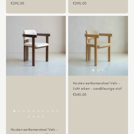
Aanbiedingsprijs
Aanbiedingsprijs
€295,00
€295,00
Houten eetkamerstoel Velv -
licht eiken - zandkleurige stof
Aanbiedingsprijs
€345,00
Houten eetkamerstoel Velv -