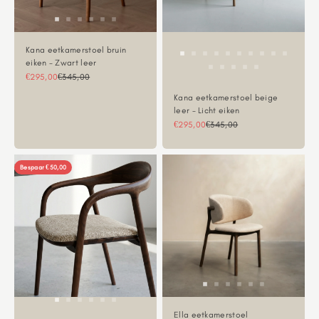
Kana eetkamerstoel bruin
eiken - Zwart leer
Aanbiedingsprijs
Normale prijs
€295,00
€345,00
Kana eetkamerstoel beige
leer - Licht eiken
Aanbiedingsprijs
Normale prijs
€295,00
€345,00
Bespaar €50,00
Ella eetkamerstoel