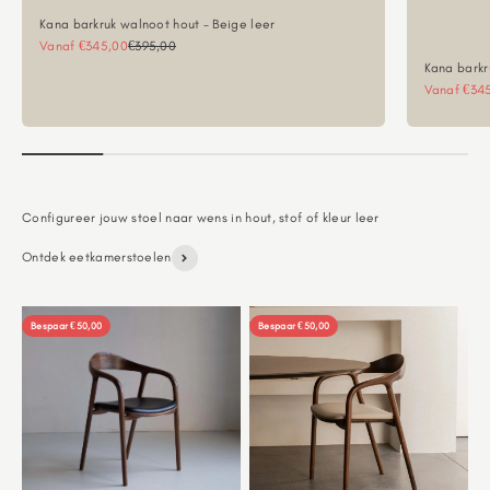
Kana barkruk walnoot hout - Beige leer
Aanbiedingsprijs
Normale prijs
Vanaf €345,00
€395,00
Kana barkr
Aanbieding
Vanaf €34
Ontdek eetkamerstoelen
Bespaar €50,00
Bespaar €50,00