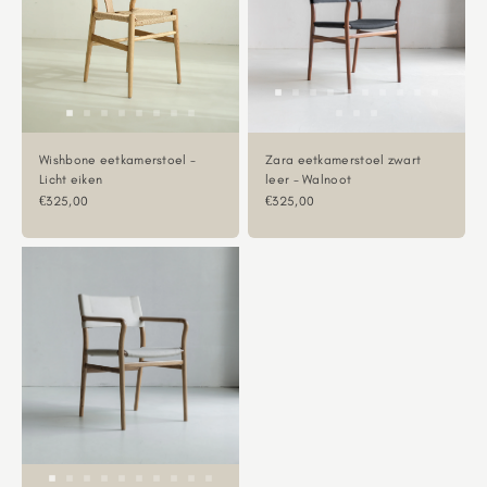
Wishbone eetkamerstoel -
Zara eetkamerstoel zwart
Licht eiken
leer - Walnoot
Aanbiedingsprijs
Aanbiedingsprijs
€325,00
€325,00