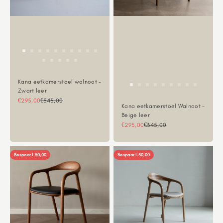
Kana eetkamerstoel walnoot -
Zwart leer
Aanbiedingsprijs
Normale prijs
€295,00
€345,00
Kana eetkamerstoel Walnoot -
Beige leer
Aanbiedingsprijs
Normale prijs
€295,00
€345,00
Bespaar €50,00
Bespaar €50,00