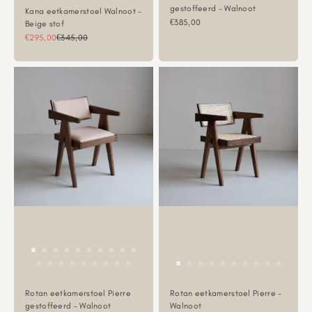
gestoffeerd - Walnoot
Kana eetkamerstoel Walnoot -
Aanbiedingsprijs
€385,00
Beige stof
Aanbiedingsprijs
Normale prijs
€295,00
€345,00
Rotan eetkamerstoel Pierre
Rotan eetkamerstoel Pierre -
gestoffeerd - Walnoot
Walnoot