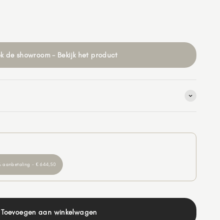
k de showroom - Bekijk het product
 aanbetaling - € 644,50
Toevoegen aan winkelwagen