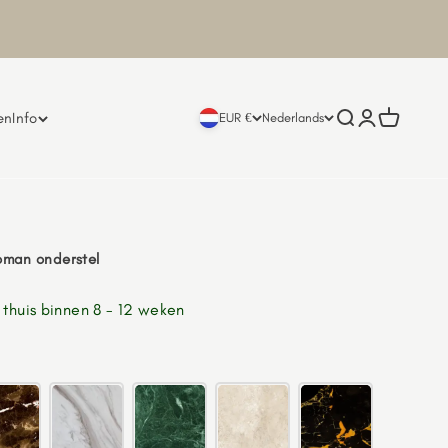
en
Info
Zoeken openen
Accountpagi
Winkelwa
EUR €
Nederlands
oman onderstel
e thuis binnen 8 - 12 weken