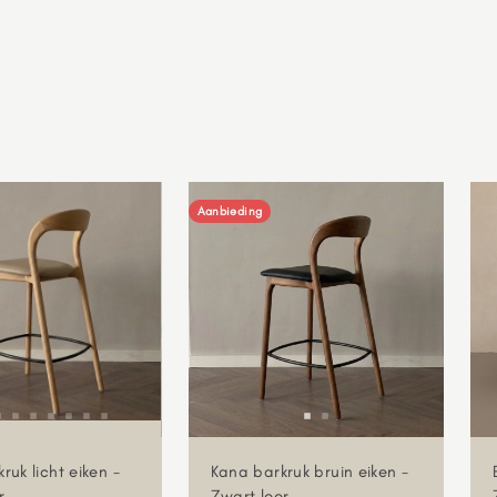
Aanbieding
ruk licht eiken -
Kana barkruk bruin eiken -
r
Zwart leer