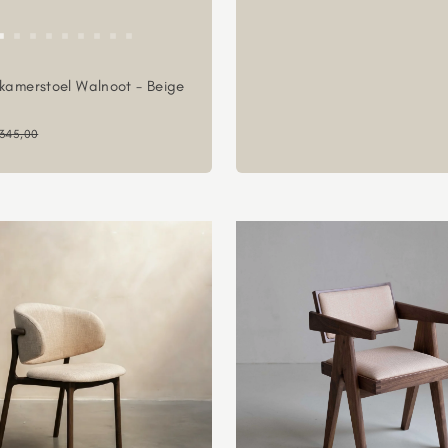
kamerstoel Walnoot - Beige
ngsprijs
ormale prijs
345,00