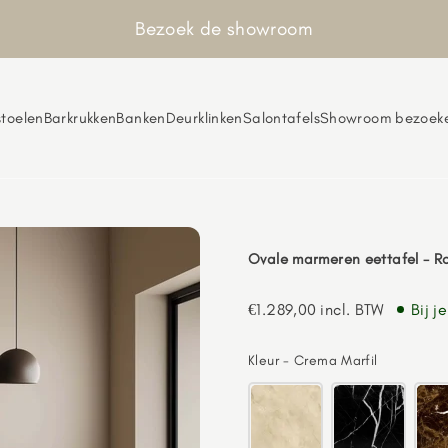
Bezoek de showroom
toelen
Barkrukken
Banken
Deurklinken
Salontafels
Showroom bezoek
Ovale marmeren eettafel - R
Aanbiedingsprijs
€1.289,00
incl. BTW
Bij j
Kleur
Kleur
-
Crema Marfil