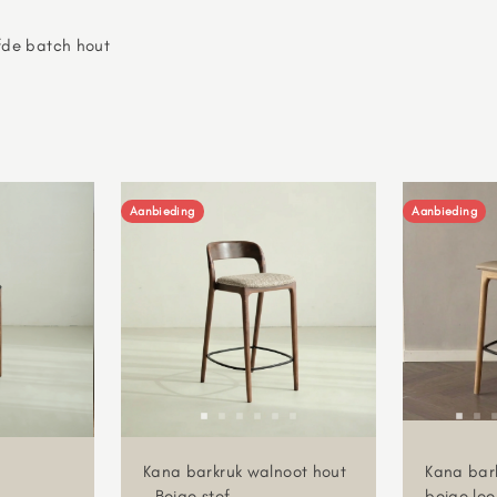
fde batch hout
Aanbieding
Aanbieding
Kana barkruk walnoot hout
Kana bark
- Beige stof
beige lee