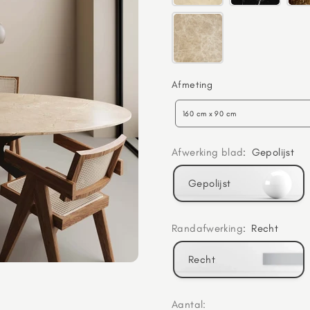
Afmeting
Afmeting
160 cm x 90 cm
Afwerking blad
:
Gepolijst
Gepolijst
Randafwerking
:
Recht
Recht
Aantal: