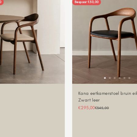
0
Bespaar €50,00
Kana eetkamerstoel bruin ei
Zwart leer
Aanbiedingsprijs
€295,00
Normale prijs
€345,00