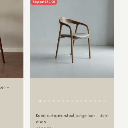
Bespaar €50,00
ken -
Kana eetkamerstoel beige leer - Licht
eiken