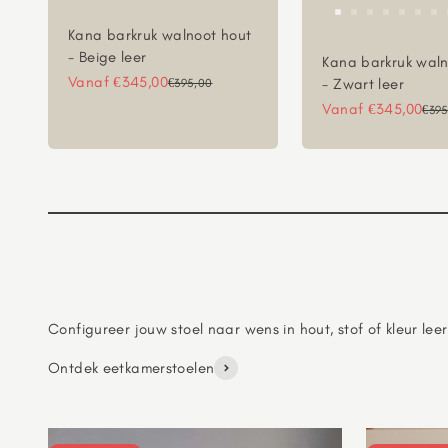
Kana barkruk walnoot hout
- Beige leer
Kana barkruk waln
Aanbiedingsprijs
Vanaf €345,00
Normale prijs
- Zwart leer
€395,00
Aanbiedingsprijs
Vanaf €345,00
Norm
€395
Ontdek eetkamerstoelen