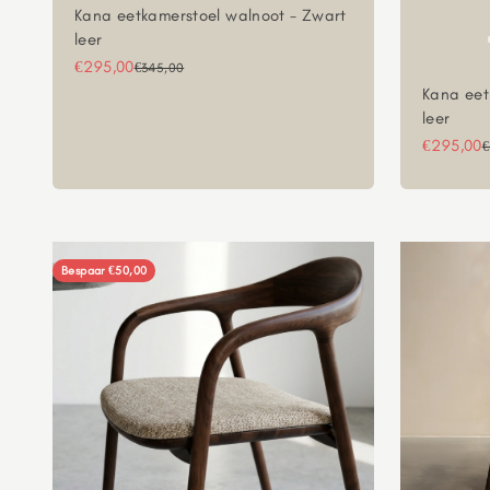
Kana eetkamerstoel walnoot - Zwart
leer
Aanbiedingsprijs
€295,00
Normale prijs
€345,00
Kana eet
leer
Aanbiedi
€295,00
N
€
Bespaar €50,00