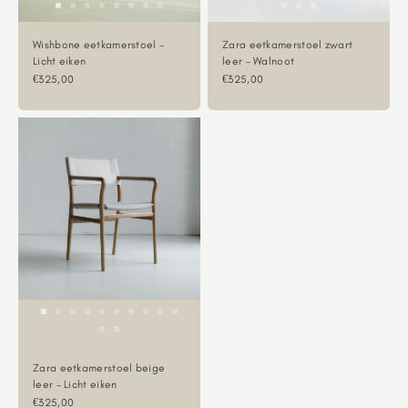
Wishbone eetkamerstoel -
Zara eetkamerstoel zwart
Licht eiken
leer - Walnoot
Aanbiedingsprijs
Aanbiedingsprijs
€325,00
€325,00
Zara eetkamerstoel beige
leer - Licht eiken
Aanbiedingsprijs
€325,00