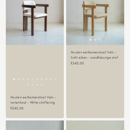
Houten eetkamerstoel Velv -
licht eiken - zandkleurige stof
Aanbiedingsprijs
€345,00
Houten eetkamerstoel Velv -
notenhout - Witte stoffering
Aanbiedingsprijs
€345,00