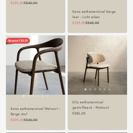
Aanbiedingsprijs
Normale prijs
€295,00
€345,00
Kana eetkamerstoel beige
leer - Licht eiken
Aanbiedingsprijs
Normale prijs
€295,00
€345,00
Bespaar €50,00
Ella eetkamerstoel
gestoffeerd - Walnoot
Kana eetkamerstoel Walnoot -
Aanbiedingsprijs
€385,00
Beige stof
Aanbiedingsprijs
Normale prijs
€295,00
€345,00