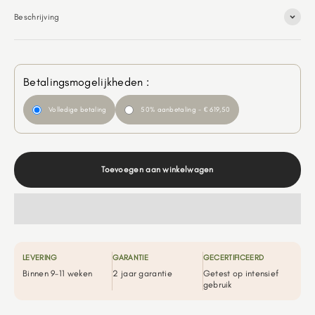
Beschrijving
Betalingsmogelijkheden :
Volledige betaling
50% aanbetaling - € 619,50
Toevoegen aan winkelwagen
LEVERING
GARANTIE
GECERTIFICEERD
Binnen 9-11 weken
2 jaar garantie
Getest op intensief
gebruik