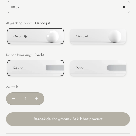
110 cm
Afwerking blad
:
Gepolijst
Gepolijst
Gezoet
Randafwerking
:
Recht
Recht
Rond
Aantal:
Bezoek de showroom - Bekijk het product