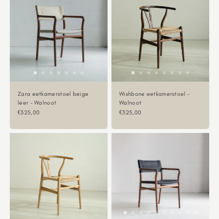
Zara eetkamerstoel beige
Wishbone eetkamerstoel -
leer - Walnoot
Walnoot
Aanbiedingsprijs
Aanbiedingsprijs
€325,00
€325,00