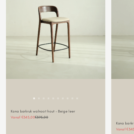
Kana barkruk walnoot hout - Beige leer
Aanbiedingsprijs
Normale prijs
Vanaf €345,00
€395,00
Kana barkr
Aanbieding
Vanaf €34