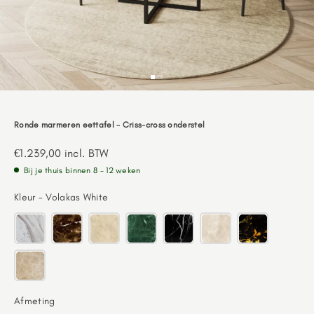
Go to item 1
Go to item 2
Go to item 3
Ronde marmeren eettafel - Criss-cross onderstel
Aanbiedingsprijs
€1.239,00
incl. BTW
Bij je thuis binnen 8 - 12 weken
Kleur
Kleur
-
Volakas White
Afmeting
Afmeting