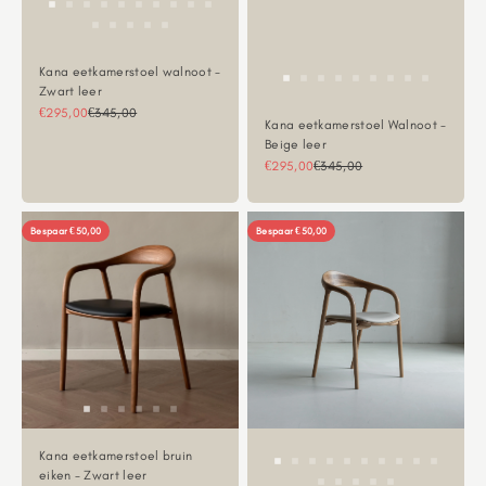
Kana eetkamerstoel walnoot -
Zwart leer
Aanbiedingsprijs
Normale prijs
€295,00
€345,00
Kana eetkamerstoel Walnoot -
Beige leer
Aanbiedingsprijs
Normale prijs
€295,00
€345,00
Bespaar €50,00
Bespaar €50,00
Kana eetkamerstoel bruin
eiken - Zwart leer