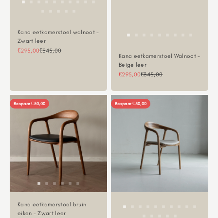
Kana eetkamerstoel walnoot -
Zwart leer
Aanbiedingsprijs
Normale prijs
€295,00
€345,00
Kana eetkamerstoel Walnoot -
Beige leer
Aanbiedingsprijs
Normale prijs
€295,00
€345,00
Bespaar €50,00
Bespaar €50,00
Kana eetkamerstoel bruin
eiken - Zwart leer