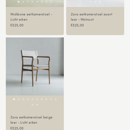
Wishbone eetkamerstoel -
Zara eetkamerstoel zwart
Licht eiken
leer - Walnoot
Aanbiedingsprijs
Aanbiedingsprijs
€325,00
€325,00
Zara eetkamerstoel beige
leer - Licht eiken
Aanbiedingsprijs
€325,00