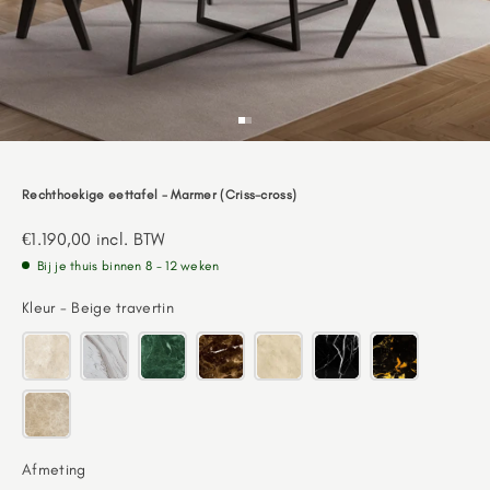
Go to item 1
Go to item 2
Rechthoekige eettafel - Marmer (Criss-cross)
Aanbiedingsprijs
€1.190,00
incl. BTW
Bij je thuis binnen 8 - 12 weken
Kleur
Kleur
-
Beige travertin
Afmeting
Afmeting