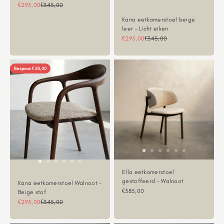
Aanbiedingsprijs
Normale prijs
€295,00
€345,00
Kana eetkamerstoel beige
leer - Licht eiken
Aanbiedingsprijs
Normale prijs
€295,00
€345,00
Bespaar €50,00
Ella eetkamerstoel
gestoffeerd - Walnoot
Kana eetkamerstoel Walnoot -
Aanbiedingsprijs
€385,00
Beige stof
Aanbiedingsprijs
Normale prijs
€295,00
€345,00