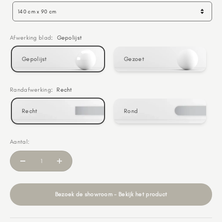
140 cm x 90 cm
Afwerking blad
:
Gepolijst
Gepolijst
Gezoet
Randafwerking
:
Recht
Recht
Rond
Aantal:
Bezoek de showroom - Bekijk het product