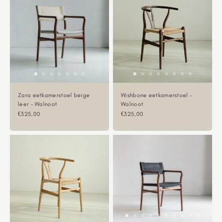
Zara eetkamerstoel beige
Wishbone eetkamerstoel -
leer - Walnoot
Walnoot
Aanbiedingsprijs
Aanbiedingsprijs
€325,00
€325,00