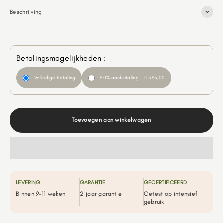
Beschrijving
Betalingsmogelijkheden :
Volledige betaling
50% aanbetaling - € 595,00
Toevoegen aan winkelwagen
LEVERING
GARANTIE
GECERTIFICEERD
Binnen 9-11 weken
2 jaar garantie
Getest op intensief
gebruik