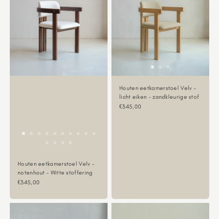
Houten eetkamerstoel Velv -
licht eiken - zandkleurige stof
Aanbiedingsprijs
€345,00
Houten eetkamerstoel Velv -
notenhout - Witte stoffering
Aanbiedingsprijs
€345,00