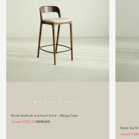
Kana barkruk walnoot hout - Beige leer
Aanbiedingsprijs
Normale prijs
Vanaf €345,00
€395,00
Kana barkr
Aanbieding
Vanaf €34