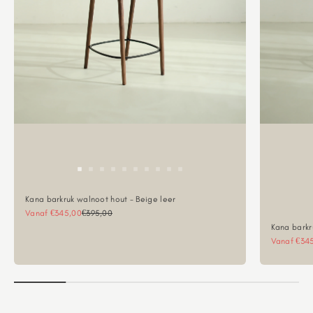
Kana barkruk walnoot hout - Beige leer
Aanbiedingsprijs
Normale prijs
Vanaf €345,00
€395,00
Kana barkr
Aanbieding
Vanaf €34