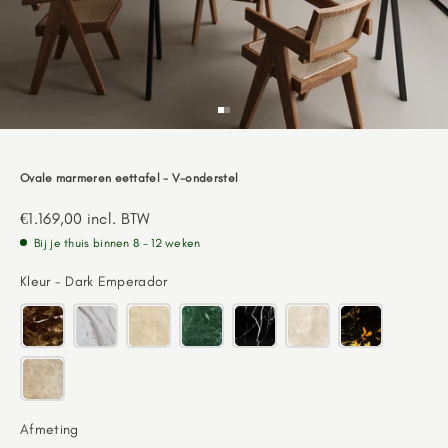
Go to item 1
Go to item 2
Ovale marmeren eettafel - V-onderstel
Aanbiedingsprijs
€1.169,00
incl. BTW
Bij je thuis binnen 8 - 12 weken
Kleur
Kleur
-
Dark Emperador
Afmeting
Afmeting