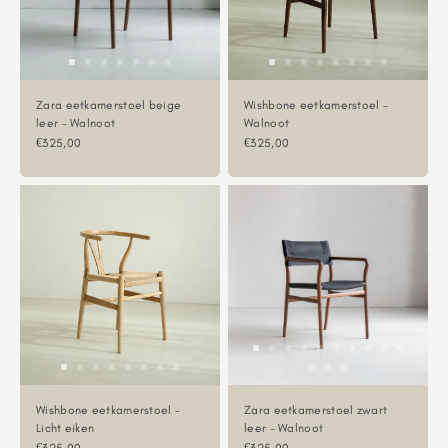
Zara eetkamerstoel beige
Wishbone eetkamerstoel -
leer - Walnoot
Walnoot
Aanbiedingsprijs
Aanbiedingsprijs
€325,00
€325,00
Wishbone eetkamerstoel -
Zara eetkamerstoel zwart
Licht eiken
leer - Walnoot
Aanbiedingsprijs
Aanbiedingsprijs