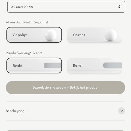
160 cm x 90 cm
Afwerking blad
:
Gepolijst
Gepolijst
Gezoet
Randafwerking
:
Recht
Recht
Rond
Bezoek de showroom - Bekijk het product
Beschrijving