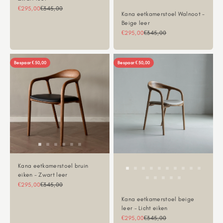
Aanbiedingsprijs
Normale prijs
€295,00
€345,00
Kana eetkamerstoel Walnoot -
Beige leer
Aanbiedingsprijs
Normale prijs
€295,00
€345,00
Bespaar €50,00
Bespaar €50,00
Kana eetkamerstoel bruin
eiken - Zwart leer
Aanbiedingsprijs
Normale prijs
€295,00
€345,00
Kana eetkamerstoel beige
leer - Licht eiken
Aanbiedingsprijs
Normale prijs
€295,00
€345,00