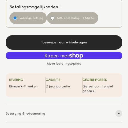
Betalingsmogelijkheden :
Volledige betaling
50% aanbetaling - € 584,50
Toevoegen aan winkelwagen
Meer betalingsopties
LEVERING
GARANTIE
GECERTIFICEERD
Binnen 9-11 weken
2 jaar garantie
Getest op intensief
gebruik
Bezorging & retournering