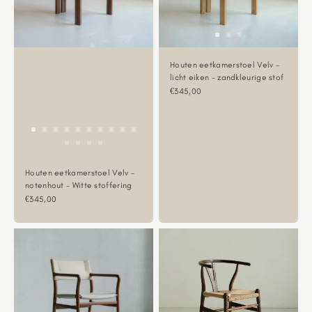
Houten eetkamerstoel Velv -
licht eiken - zandkleurige stof
Aanbiedingsprijs
€345,00
Houten eetkamerstoel Velv -
notenhout - Witte stoffering
Aanbiedingsprijs
€345,00