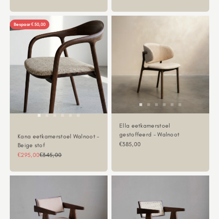
Bespaar €50,00
Ella eetkamerstoel
gestoffeerd - Walnoot
Kana eetkamerstoel Walnoot -
Aanbiedingsprijs
€385,00
Beige stof
Aanbiedingsprijs
Normale prijs
€295,00
€345,00