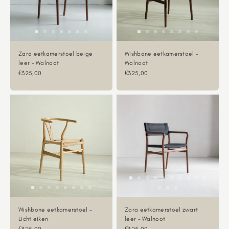
Zara eetkamerstoel beige
Wishbone eetkamerstoel -
leer - Walnoot
Walnoot
Aanbiedingsprijs
Aanbiedingsprijs
€325,00
€325,00
Wishbone eetkamerstoel -
Zara eetkamerstoel zwart
Licht eiken
leer - Walnoot
Aanbiedingsprijs
Aanbiedingsprijs