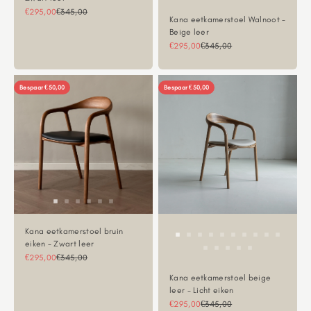
Aanbiedingsprijs
Normale prijs
€295,00
€345,00
Kana eetkamerstoel Walnoot -
Beige leer
Aanbiedingsprijs
Normale prijs
€295,00
€345,00
Bespaar €50,00
Bespaar €50,00
Kana eetkamerstoel bruin
eiken - Zwart leer
Aanbiedingsprijs
Normale prijs
€295,00
€345,00
Kana eetkamerstoel beige
leer - Licht eiken
Aanbiedingsprijs
Normale prijs
€295,00
€345,00