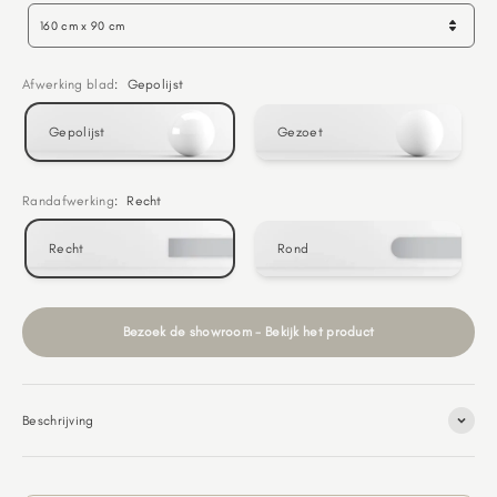
160 cm x 90 cm
Afwerking blad
:
Gepolijst
Gepolijst
Gezoet
Randafwerking
:
Recht
Recht
Rond
Bezoek de showroom - Bekijk het product
Beschrijving