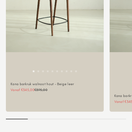
Kana barkruk walnoot hout - Beige leer
Aanbiedingsprijs
Normale prijs
Vanaf €345,00
€395,00
Kana barkr
Aanbieding
Vanaf €34