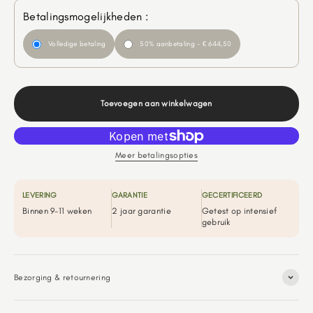
Betalingsmogelijkheden :
Volledige betaling
50% aanbetaling - € 644,50
Toevoegen aan winkelwagen
Meer betalingsopties
LEVERING
GARANTIE
GECERTIFICEERD
Binnen 9-11 weken
2 jaar garantie
Getest op intensief
gebruik
Bezorging & retournering