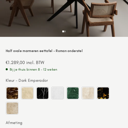
Go to item 1
Go to item 2
Half ovale marmeren eettafel - Roman onderstel
Aanbiedingsprijs
€1.289,00
incl. BTW
Bij je thuis binnen 8 - 12 weken
Kleur
Kleur
-
Dark Emperador
Afmeting
Afmeting