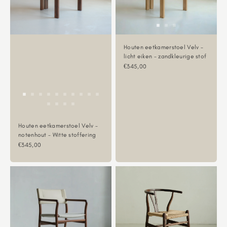
Houten eetkamerstoel Velv -
licht eiken - zandkleurige stof
Aanbiedingsprijs
€345,00
Houten eetkamerstoel Velv -
notenhout - Witte stoffering
Aanbiedingsprijs
€345,00