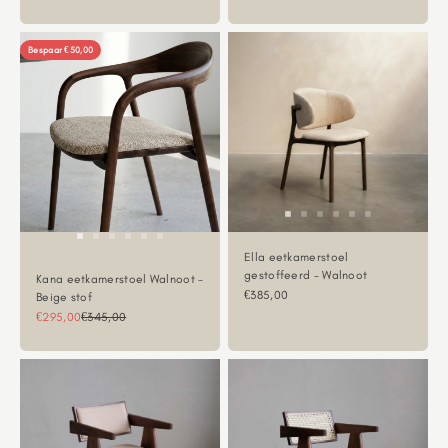
Bespaar €50,00
Ella eetkamerstoel
gestoffeerd - Walnoot
Kana eetkamerstoel Walnoot -
Aanbiedingsprijs
€385,00
Beige stof
Aanbiedingsprijs
Normale prijs
€295,00
€345,00