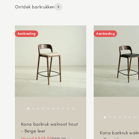
Ontdek barkrukken
Aanbieding
Aanbieding
Kana barkruk walnoot hout
- Beige leer
Kana barkruk waln
Aanbiedingsprijs
Vanaf €345,00
Normale prijs