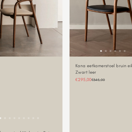
Kana eetkamerstoel bruin ei
Zwart leer
Aanbiedingsprijs
€295,00
Normale prijs
€345,00