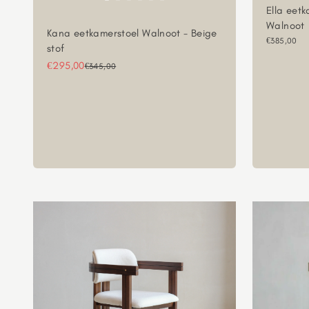
Ella eetk
Walnoot
Kana eetkamerstoel Walnoot - Beige
Aanbieding
€385,00
stof
Aanbiedingsprijs
€295,00
Normale prijs
€345,00