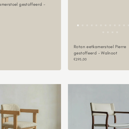
amerstoel gestoffeerd -
sprijs
Rotan eetkamerstoel Pierre
gestoffeerd - Walnoot
Aanbiedingsprijs
€295,00