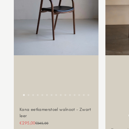
Kana eetkamerstoel walnoot - Zwart
leer
Aanbiedingsprijs
€295,00
Normale prijs
€345,00