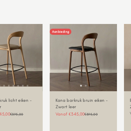
Aanbieding
ruk licht eiken -
Kana barkruk bruin eiken -
r
Zwart leer
gsprijs
Aanbiedingsprijs
45,00
Vanaf €345,00
Normale prijs
Normale prijs
€395,00
€395,00