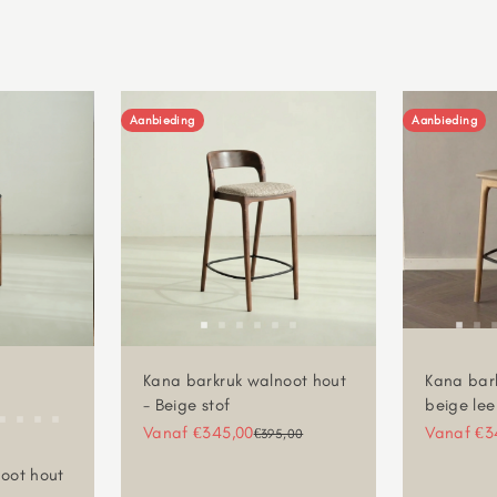
Aanbieding
Aanbieding
Kana barkruk walnoot hout
Kana bark
- Beige stof
beige lee
Aanbiedingsprijs
Aanbiedin
Vanaf €345,00
Vanaf €3
Normale prijs
€395,00
oot hout