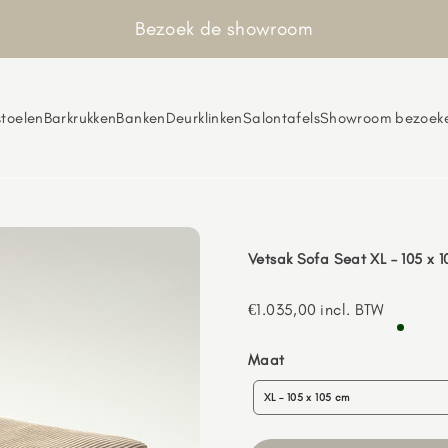
Bezoek de showroom
toelen
Barkrukken
Banken
Deurklinken
Salontafels
Showroom bezoek
Vetsak Sofa Seat XL – 105 x 
Aanbiedingsprijs
€1.035,00
incl. BTW
Maat
Maat
XL – 105 x 105 cm