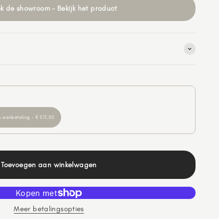
k de showroom - Bekijk het product
 aanbetaling - € 517,50
Toevoegen aan winkelwagen
Meer betalingsopties