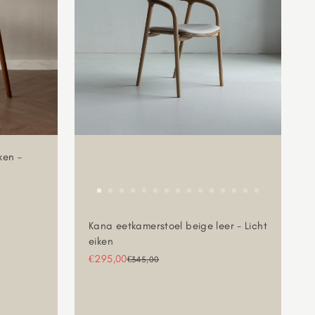
ken -
Kana eetkamerstoel beige leer - Licht
eiken
Aanbiedingsprijs
€295,00
Normale prijs
€345,00