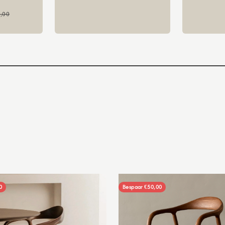
ale prijs
,00
0
Bespaar €50,00