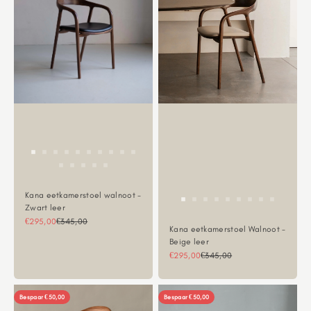
Kana eetkamerstoel walnoot -
Zwart leer
Aanbiedingsprijs
Normale prijs
€295,00
€345,00
Kana eetkamerstoel Walnoot -
Beige leer
Aanbiedingsprijs
Normale prijs
€295,00
€345,00
Bespaar €50,00
Bespaar €50,00