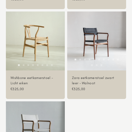
Wishbone eetkamerstoel -
Zara eetkamerstoel zwart
Licht eiken
leer - Walnoot
Aanbiedingsprijs
Aanbiedingsprijs
€325,00
€325,00