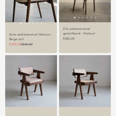
Ella eetkamerstoel
gestoffeerd - Walnoot
Kana eetkamerstoel Walnoot -
Aanbiedingsprijs
€385,00
Beige stof
Aanbiedingsprijs
Normale prijs
€295,00
€345,00