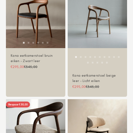
Kana eetkamerstoel bruin
eiken - Zwart leer
Aanbiedingsprijs
Normale prijs
€295,00
€345,00
Kana eetkamerstoel beige
leer - Licht eiken
Aanbiedingsprijs
Normale prijs
€295,00
€345,00
Bespaar €50,00