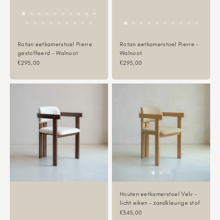
Rotan eetkamerstoel Pierre
Rotan eetkamerstoel Pierre -
gestoffeerd - Walnoot
Walnoot
Aanbiedingsprijs
Aanbiedingsprijs
€295,00
€295,00
Houten eetkamerstoel Velv -
licht eiken - zandkleurige stof
Aanbiedingsprijs
€345,00