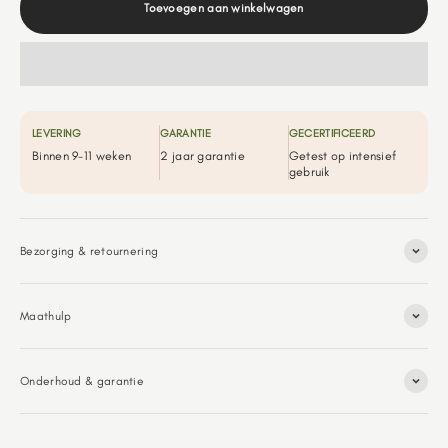
Toevoegen aan winkelwagen
LEVERING
GARANTIE
GECERTIFICEERD
Binnen 9-11 weken
2 jaar garantie
Getest op intensief
gebruik
Bezorging & retournering
Maathulp
Onderhoud & garantie