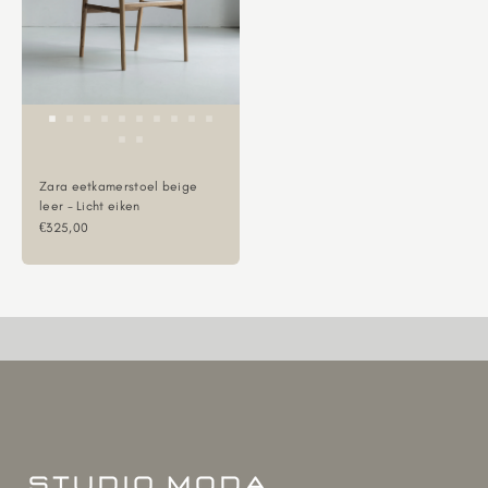
Zara eetkamerstoel beige
leer - Licht eiken
Aanbiedingsprijs
€325,00