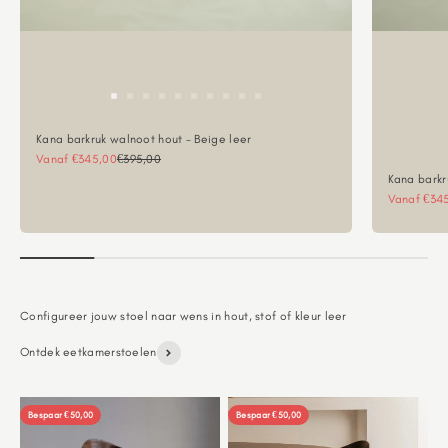
Kana barkruk walnoot hout - Beige leer
Aanbiedingsprijs
Normale prijs
Vanaf €345,00
€395,00
Kana barkr
Aanbieding
Vanaf €34
Ontdek eetkamerstoelen
Bespaar €50,00
Bespaar €50,00