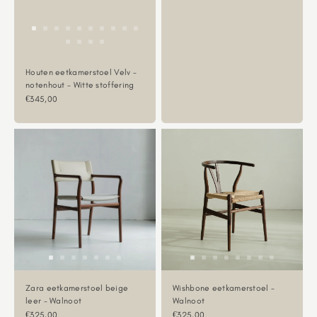
Houten eetkamerstoel Velv -
notenhout - Witte stoffering
Aanbiedingsprijs
€345,00
Zara eetkamerstoel beige
Wishbone eetkamerstoel -
leer - Walnoot
Walnoot
Aanbiedingsprijs
Aanbiedingsprijs
€325,00
€325,00