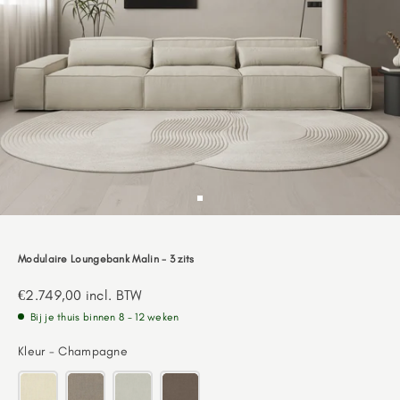
Go to item 1
Modulaire Loungebank Malin - 3 zits
Aanbiedingsprijs
€2.749,00
incl. BTW
Bij je thuis binnen 8 - 12 weken
Kleur
Kleur
-
Champagne