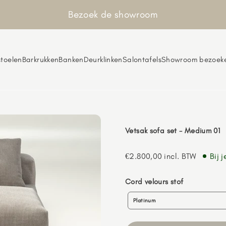
Bezoek de showroom
toelen
Barkrukken
Banken
Deurklinken
Salontafels
Showroom bezoek
Vetsak sofa set - Medium 01
Aanbiedingsprijs
€2.800,00
incl. BTW
Bij 
Cord
Cord velours stof
velours
Platinum
stof