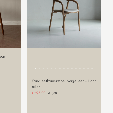
ken -
Kana eetkamerstoel beige leer - Licht
eiken
Aanbiedingsprijs
€295,00
Normale prijs
€345,00