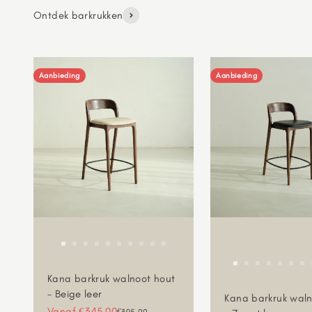
Ontdek barkrukken
Aanbieding
Aanbieding
Kana barkruk walnoot hout
- Beige leer
Kana barkruk waln
Aanbiedingsprijs
Vanaf €345,00
Normale prijs