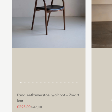
Kana eetkamerstoel walnoot - Zwart
leer
Aanbiedingsprijs
€295,00
Normale prijs
€345,00