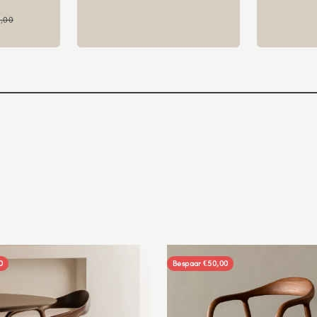
ale prijs
,00
0
Bespaar €50,00