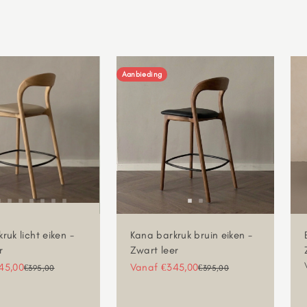
Aanbieding
ruk licht eiken -
Kana barkruk bruin eiken -
r
Zwart leer
gsprijs
Aanbiedingsprijs
45,00
Vanaf €345,00
Normale prijs
Normale prijs
€395,00
€395,00