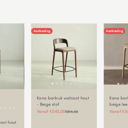
Aanbieding
Aanbieding
Kana barkruk walnoot hout
Kana bark
- Beige stof
beige lee
Aanbiedingsprijs
Aanbiedin
Vanaf €345,00
Vanaf €3
Normale prijs
€395,00
oot hout