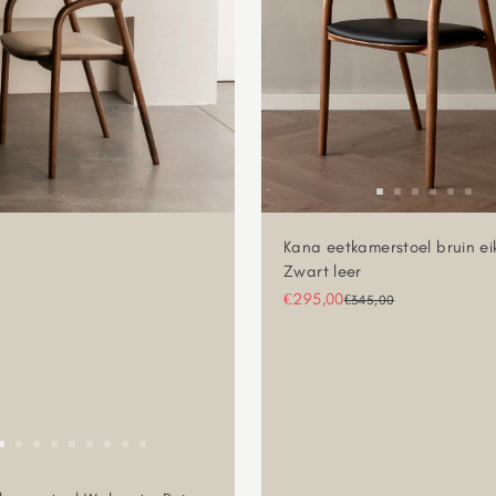
Kana eetkamerstoel bruin ei
Zwart leer
Aanbiedingsprijs
€295,00
Normale prijs
€345,00