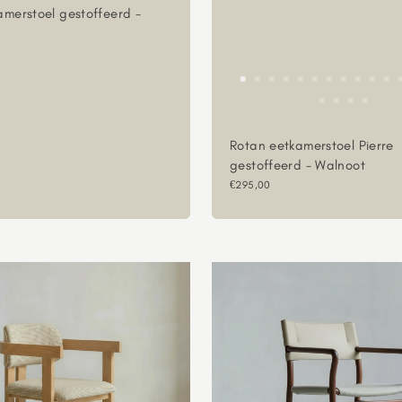
amerstoel gestoffeerd -
sprijs
Rotan eetkamerstoel Pierre
gestoffeerd - Walnoot
Aanbiedingsprijs
€295,00