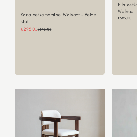
Ella eetk
Walnoot
Kana eetkamerstoel Walnoot - Beige
Aanbieding
€385,00
stof
Aanbiedingsprijs
€295,00
Normale prijs
€345,00