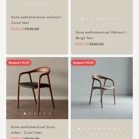
Kana eetkamerstoel walnoot -
Zwart leer
Aanbiedingsprijs
Normale prijs
€295,00
€345,00
Kana eetkamerstoel Walnoot -
Beige leer
Aanbiedingsprijs
Normale prijs
€295,00
€345,00
Bespaar €50,00
Bespaar €50,00
Kana eetkamerstoel bruin
eiken - Zwart leer
Aanbiedingsprijs
Normale prijs
€295,00
€345,00