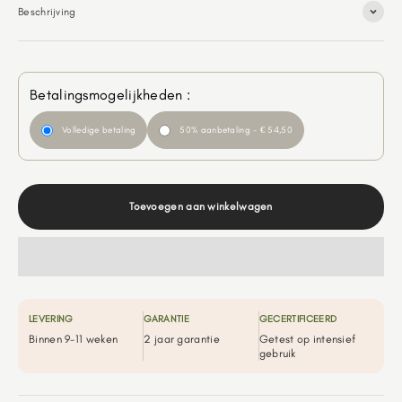
Beschrijving
Betalingsmogelijkheden :
Volledige betaling
50% aanbetaling - € 54,50
Toevoegen aan winkelwagen
LEVERING
GARANTIE
GECERTIFICEERD
Binnen 9-11 weken
2 jaar garantie
Getest op intensief
gebruik