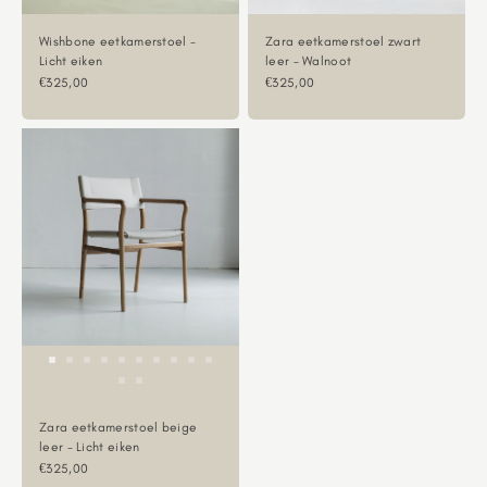
Wishbone eetkamerstoel -
Zara eetkamerstoel zwart
Licht eiken
leer - Walnoot
Aanbiedingsprijs
Aanbiedingsprijs
€325,00
€325,00
Zara eetkamerstoel beige
leer - Licht eiken
Aanbiedingsprijs
€325,00