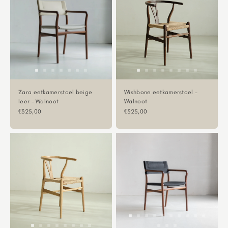
Zara eetkamerstoel beige
Wishbone eetkamerstoel -
leer - Walnoot
Walnoot
Aanbiedingsprijs
Aanbiedingsprijs
€325,00
€325,00