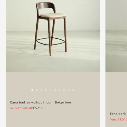
Kana barkruk walnoot hout - Beige leer
Aanbiedingsprijs
Normale prijs
Vanaf €345,00
€395,00
Kana barkr
Aanbieding
Vanaf €34