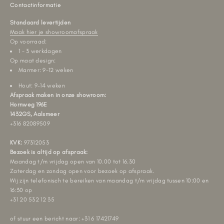
Contactinformatie
Standaard levertijden
Maak hier je showroomafspraak
Op voorraad:
1 - 3 werkdagen
Op maat design:
Marmer: 9-12 weken
Hout: 9-14 weken
Afspraak maken in onze showroom:
Hornweg 196E
1432GS, Aalsmeer
+316 82089509
KVK:
97312053
Bezoek is altijd op afspraak:
Maandag t/m vrijdag open van 10.00 tot 16.30
Zaterdag en zondag open voor bezoek op afspraak.
Wij zijn telefonisch te bereiken van maandag t/m vrijdag tussen 10:00 en
16:30 op
+31 20 532 12 35
of stuur een bericht naar: +31 6 17421749