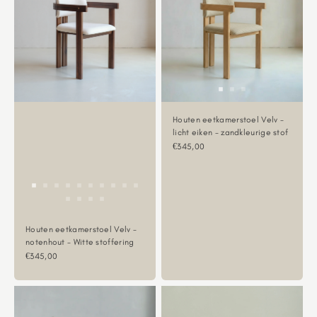
Houten eetkamerstoel Velv -
licht eiken - zandkleurige stof
Aanbiedingsprijs
€345,00
Houten eetkamerstoel Velv -
notenhout - Witte stoffering
Aanbiedingsprijs
€345,00