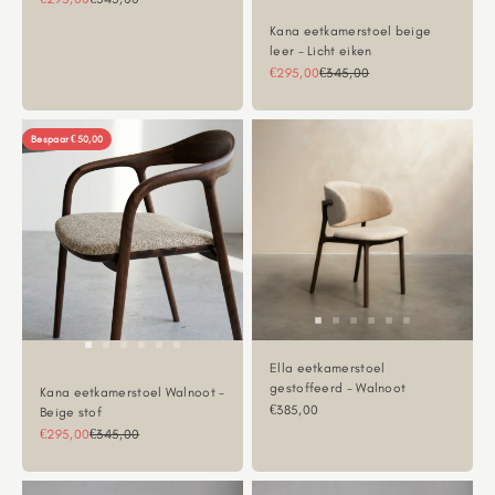
Kana eetkamerstoel beige
leer - Licht eiken
Aanbiedingsprijs
Normale prijs
€295,00
€345,00
Bespaar €50,00
Ella eetkamerstoel
gestoffeerd - Walnoot
Kana eetkamerstoel Walnoot -
Aanbiedingsprijs
€385,00
Beige stof
Aanbiedingsprijs
Normale prijs
€295,00
€345,00