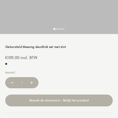
Naar artikel 1
Naar artikel 2
Naar artikel 3
Naar artikel 4
Naar artikel 5
Naar artikel 6
Naar artikel 7
Geborsteld Messing deurklink set met slot
Aanbiedingsprijs
€109,00
incl. BTW
Aantal:
Bezoek de showroom - Bekijk het product