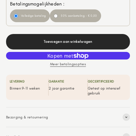
Betalingsmogelijkheden :
Volledige betaling
50% aanbetaling - € 0,00
Toevoegen aan winkelwagen
Meer betalingsopties
LEVERING
GARANTIE
GECERTIFICEERD
Binnen 9-11 weken
2 jaar garantie
Getest op intensief
gebruik
Bezorging & retournering