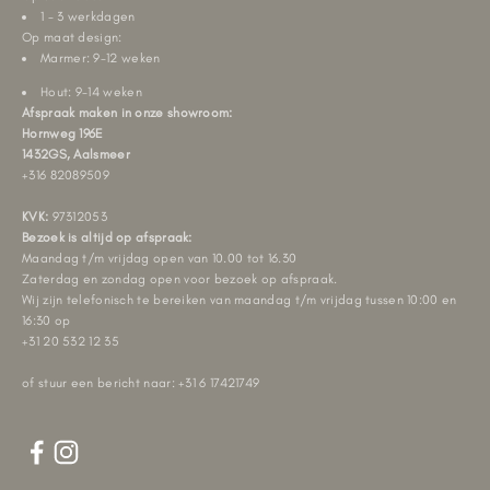
1 - 3 werkdagen
Op maat design:
Marmer: 9-12 weken
Hout: 9-14 weken
Afspraak maken in onze showroom:
Hornweg 196E
1432GS, Aalsmeer
+316 82089509
KVK:
97312053
Bezoek is altijd op afspraak:
Maandag t/m vrijdag open van 10.00 tot 16.30
Zaterdag en zondag open voor bezoek op afspraak.
Wij zijn telefonisch te bereiken van maandag t/m vrijdag tussen 10:00 en
16:30 op
+31 20 532 12 35
of stuur een bericht naar: +31 6 17421749