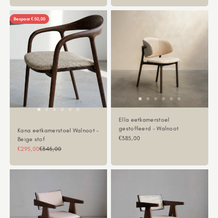
Bespaar €50,00
Ella eetkamerstoel
gestoffeerd - Walnoot
Kana eetkamerstoel Walnoot -
Aanbiedingsprijs
€385,00
Beige stof
Aanbiedingsprijs
Normale prijs
€295,00
€345,00