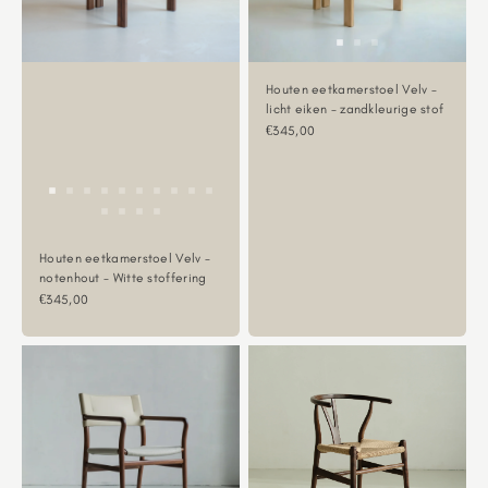
Houten eetkamerstoel Velv -
licht eiken - zandkleurige stof
Aanbiedingsprijs
€345,00
Houten eetkamerstoel Velv -
notenhout - Witte stoffering
Aanbiedingsprijs
€345,00