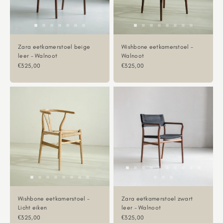
Zara eetkamerstoel beige
Wishbone eetkamerstoel -
leer - Walnoot
Walnoot
Aanbiedingsprijs
Aanbiedingsprijs
€325,00
€325,00
Wishbone eetkamerstoel -
Zara eetkamerstoel zwart
Licht eiken
leer - Walnoot
Aanbiedingsprijs
Aanbiedingsprijs
€325,00
€325,00