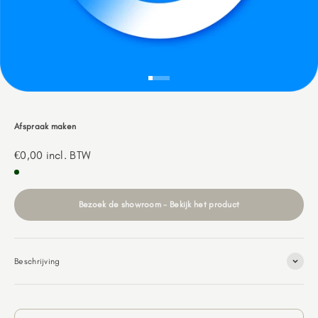
Naar artikel 1
Naar artikel 2
Naar artikel 3
Naar artikel 4
Naar artikel 5
Afspraak maken
Aanbiedingsprijs
€0,00
incl. BTW
Bezoek de showroom - Bekijk het product
Beschrijving