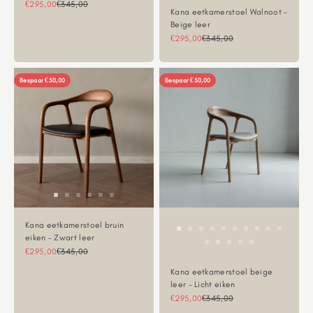
Aanbiedingsprijs
Normale prijs
€295,00
€345,00
Kana eetkamerstoel Walnoot -
Beige leer
Aanbiedingsprijs
Normale prijs
€295,00
€345,00
Bespaar €50,00
Bespaar €50,00
Kana eetkamerstoel bruin
eiken - Zwart leer
Aanbiedingsprijs
Normale prijs
€295,00
€345,00
Kana eetkamerstoel beige
leer - Licht eiken
Aanbiedingsprijs
Normale prijs
€295,00
€345,00