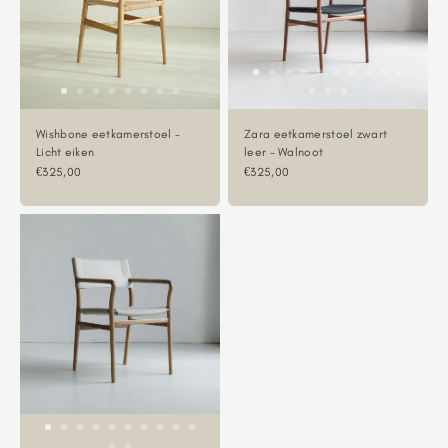
Wishbone eetkamerstoel -
Zara eetkamerstoel zwart
Licht eiken
leer - Walnoot
Aanbiedingsprijs
Aanbiedingsprijs
€325,00
€325,00