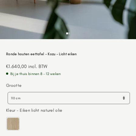
Go to item 1
Go to item 2
Ronde houten eettafel - Kozu - Licht eiken
Aanbiedingsprijs
€1.640,00
incl. BTW
Bij je thuis binnen 8 - 12 weken
Grootte
Grootte
110 cm
Kleur
Kleur
-
Eiken licht naturel olie