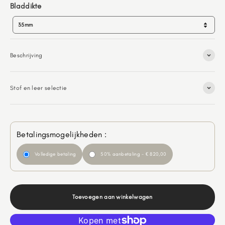
Bladdikte
Bladdikte
35mm
Beschrijving
Stof en leer selectie
Betalingsmogelijkheden :
Volledige betaling
50% aanbetaling - € 820,00
Toevoegen aan winkelwagen