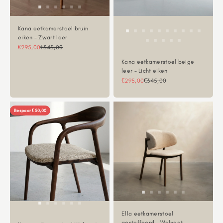
Kana eetkamerstoel bruin
eiken - Zwart leer
Aanbiedingsprijs
Normale prijs
€295,00
€345,00
Kana eetkamerstoel beige
leer - Licht eiken
Aanbiedingsprijs
Normale prijs
€295,00
€345,00
Bespaar €50,00
Ella eetkamerstoel
gestoffeerd - Walnoot