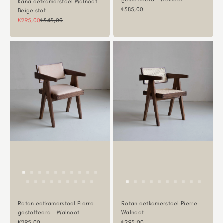
Kana eetkamerstoel Walnoot -
Aanbiedingsprijs
€385,00
Beige stof
Aanbiedingsprijs
Normale prijs
€295,00
€345,00
Rotan eetkamerstoel Pierre
Rotan eetkamerstoel Pierre -
gestoffeerd - Walnoot
Walnoot
Aanbiedingsprijs
Aanbiedingsprijs
€295,00
€295,00