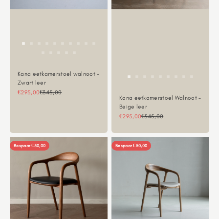
Kana eetkamerstoel walnoot -
Zwart leer
Aanbiedingsprijs
Normale prijs
€295,00
€345,00
Kana eetkamerstoel Walnoot -
Beige leer
Aanbiedingsprijs
Normale prijs
€295,00
€345,00
Bespaar €50,00
Bespaar €50,00