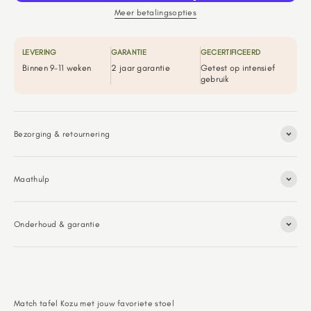
Meer betalingsopties
LEVERING
GARANTIE
GECERTIFICEERD
Binnen 9-11 weken
2 jaar garantie
Getest op intensief
gebruik
Bezorging & retournering
Maathulp
Onderhoud & garantie