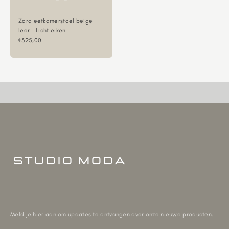
Zara eetkamerstoel beige
leer - Licht eiken
Aanbiedingsprijs
€325,00
Meld je hier aan om updates te ontvangen over onze nieuwe producten.