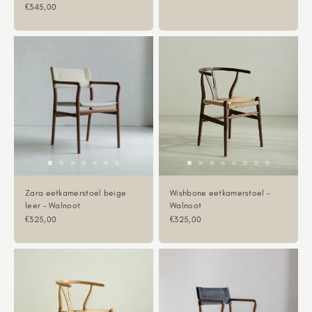
Aanbiedingsprijs
€345,00
Zara eetkamerstoel beige
Wishbone eetkamerstoel -
leer - Walnoot
Walnoot
Aanbiedingsprijs
Aanbiedingsprijs
€325,00
€325,00