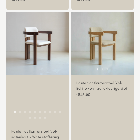
Houten eetkamerstoel Velv -
licht eiken - zandkleurige stof
Aanbiedingsprijs
€345,00
Houten eetkamerstoel Velv -
notenhout - Witte stoffering